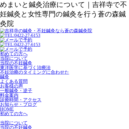
めまいと鍼灸治療について｜吉祥寺で不
妊鍼灸と女性専門の鍼灸を行う蒼の森鍼
灸院
初めての方へ
当院について
当院の不妊鍼灸
東洋医学に基づく治療法
不妊治療のタイミングに合わせた
鍼灸
よくある質問
お客様の声
一般鍼灸・逆子
料金案内
診療時間・アクセス
お知らせ・ブログ
HOME
初めての方へ
当院について
当院の不妊鍼灸