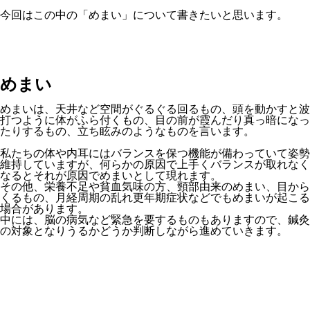
今回はこの中の「めまい」について書きたいと思います。
めまい
めまいは、天井など空間がぐるぐる回るもの、頭を動かすと波
打つように体がふら付くもの、目の前が霞んだり真っ暗になっ
たりするもの、立ち眩みのようなものを言います。
私たちの体や内耳にはバランスを保つ機能が備わっていて姿勢
維持していますが、何らかの原因で上手くバランスが取れなく
なるとそれが原因でめまいとして現れます。
その他、栄養不足や貧血気味の方、頸部由来のめまい、目から
くるもの、月経周期の乱れ更年期症状などでもめまいが起こる
場合があります。
中には、脳の病気など緊急を要するものもありますので、鍼灸
の対象となりうるかどうか判断しながら進めていきます。