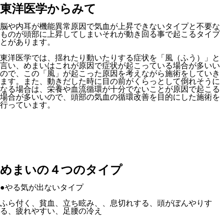
東洋医学からみて
脳や内耳が機能異常原因で気血が上昇できないタイプと不要な
ものが頭部に上昇してしまいそれが動き回る事で起こるタイプ
とがあります。
東洋医学では、揺れたり動いたりする症状を「風（ふう）」と
言い、めまいはこれが原因で症状が起こっている場合が多いい
ので、この「風」が起こった原因を考えながら施術をしていき
ます。また、動きだした時に目の前がくらっとして倒れそうに
なる場合は、栄養や血流循環が十分でないことが原因で起こる
場合が多いいので、頭部の気血の循環改善を目的にした施術を
行っています。
めまいの４つのタイプ
●やる気が出ないタイプ
ふら付く、貧血、立ち眩み、、息切れする、頭がぼんやりす
る、疲れやすい、足腰の冷え