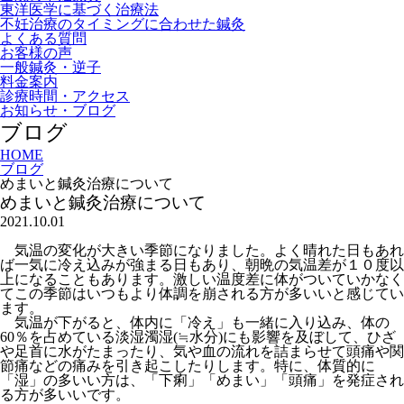
東洋医学に基づく治療法
不妊治療のタイミングに合わせた鍼灸
よくある質問
お客様の声
一般鍼灸・逆子
料金案内
診療時間・アクセス
お知らせ・ブログ
ブログ
HOME
ブログ
めまいと鍼灸治療について
めまいと鍼灸治療について
2021.10.01
気温の変化が大きい季節になりました。よく晴れた日もあれ
ば一気に冷え込みが強まる日もあり、朝晩の気温差が１０度以
上になることもあります。激しい温度差に体がついていかなく
てこの季節はいつもより体調を崩される方が多いいと感じてい
ます。
気温が下がると、体内に「冷え」も一緒に入り込み、体の
60％を占めている淡湿濁湿(≒水分)にも影響を及ぼして、ひざ
や足首に水がたまったり、気や血の流れを詰まらせて頭痛や関
節痛などの痛みを引き起こしたりします。特に、体質的に
「湿」の多いい方は、
「下痢」「めまい」「頭痛」を発症され
る方が多いいです。