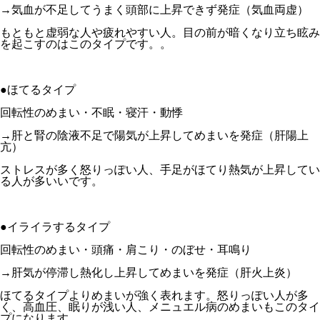
→気血が不足してうまく頭部に上昇できず発症（気血両虚）
もともと虚弱な人や疲れやすい人。目の前が暗くなり立ち眩み
を起こすのはこのタイプです。。
●ほてるタイプ
回転性のめまい・不眠・寝汗・動悸
→肝と腎の陰液不足で陽気が上昇してめまいを発症（肝陽上
亢）
ストレスが多く怒りっぽい人、手足がほてり熱気が上昇してい
る人が多いいです。
●イライラするタイプ
回転性のめまい・頭痛・肩こり・のぼせ・耳鳴り
→肝気が停滞し熱化し上昇してめまいを発症（肝火上炎）
ほてるタイプよりめまいが強く表れます。怒りっぽい人が多
く、高血圧、眠りが浅い人、メニュエル病のめまいもこのタイ
プになります。