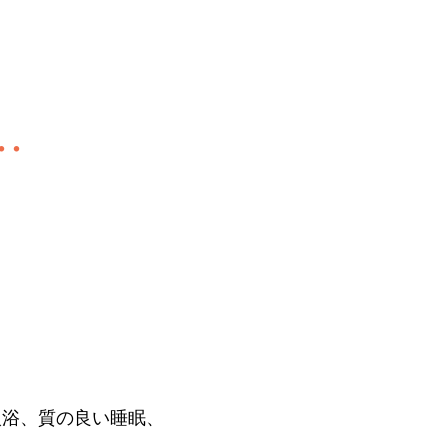
･
入浴、質の良い睡眠、