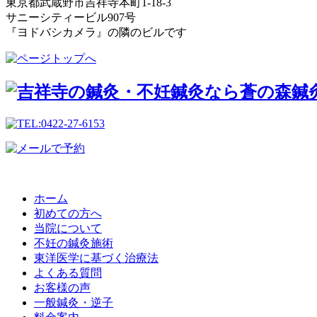
東京都武蔵野市吉祥寺本町1-18-3
サニーシティービル907号
『ヨドバシカメラ』の隣のビルです
ホーム
初めての方へ
当院について
不妊の鍼灸施術
東洋医学に基づく治療法
よくある質問
お客様の声
一般鍼灸・逆子