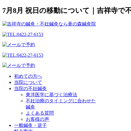
7月8月 祝日の移動について｜吉祥寺
初めての方へ
当院について
当院の不妊鍼灸
東洋医学に基づく治療法
不妊治療のタイミングに合わせた
鍼灸
よくある質問
お客様の声
一般鍼灸・逆子