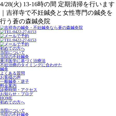
4/28(火) 13-16時の間 定期清掃を行います
｜吉祥寺で不妊鍼灸と女性専門の鍼灸を
行う蒼の森鍼灸院
初めての方へ
当院について
当院の不妊鍼灸
東洋医学に基づく治療法
不妊治療のタイミングに合わせた
鍼灸
よくある質問
お客様の声
一般鍼灸・逆子
料金案内
診療時間・アクセス
お知らせ・ブログ
HOME
初めての方へ
当院について
当院の不妊鍼灸